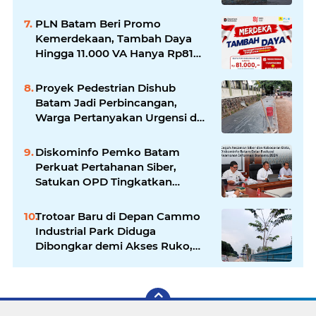
Liputan Wartawan Jadi
Perhatian
PLN Batam Beri Promo
Kemerdekaan, Tambah Daya
Hingga 11.000 VA Hanya Rp81
Ribu
Proyek Pedestrian Dishub
Batam Jadi Perbincangan,
Warga Pertanyakan Urgensi dan
Efektivitas Penggunaan APBD
Diskominfo Pemko Batam
Perkuat Pertahanan Siber,
Satukan OPD Tingkatkan
Keamanan Informasi
Pemerintah
Trotoar Baru di Depan Cammo
Industrial Park Diduga
Dibongkar demi Akses Ruko,
Pejalan Kaki Kecewa