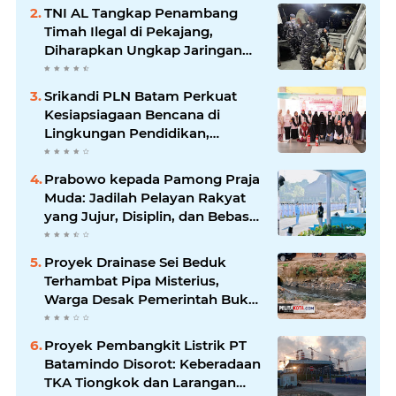
TNI AL Tangkap Penambang
Timah Ilegal di Pekajang,
Diharapkan Ungkap Jaringan
hingga Dalang Utama
Srikandi PLN Batam Perkuat
Kesiapsiagaan Bencana di
Lingkungan Pendidikan,
Serahkan APAR dan Rambu K3
Prabowo kepada Pamong Praja
Muda: Jadilah Pelayan Rakyat
yang Jujur, Disiplin, dan Bebas
Korupsi
Proyek Drainase Sei Beduk
Terhambat Pipa Misterius,
Warga Desak Pemerintah Buka
Hasil Uji Sampel Air
Proyek Pembangkit Listrik PT
Batamindo Disorot: Keberadaan
TKA Tiongkok dan Larangan