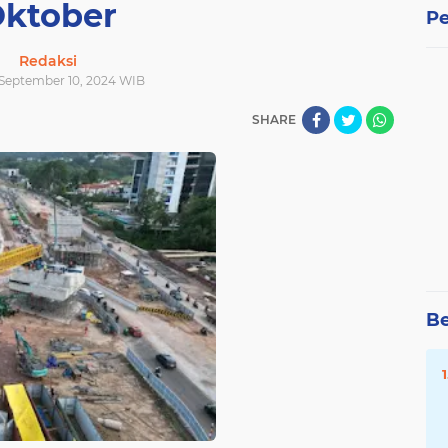
ktober
Pe
Redaksi
| September 10, 2024 WIB
SHARE
Be