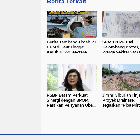
Berita Terkait
Gurita Tambang Timah PT
SPMB 2026 Tuai
CPM di Laut Lingga:
Gelombang Protes,
Keruk 11.550 Hektare,
Warga Sekitar SMK
Daerah Hanya Dapat
Batam Siap Datang
Ampas dan Nol Rupiah?
Kantor Gubernur Ke
RSBP Batam Perkuat
Jimmi Siburian Tinj
Sinergi dengan BPOM,
Proyek Drainase,
Pastikan Pelayanan Obat
Tegaskan "Pipa Mist
Aman dan Bermutu
Tak Boleh Hambat
Pembangunan di Se
Beduk