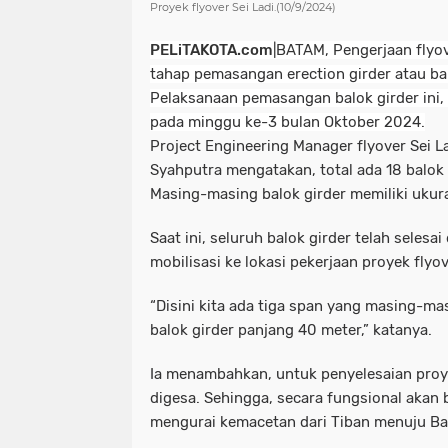
Proyek flyover Sei Ladi.(10/9/2024)
PELiTAKOTA.com
|BATAM, P
engerjaan flyo
tahap pemasangan erection girder atau bal
Pelaksanaan pemasangan balok girder ini,
pada minggu ke-3 bulan Oktober 2024.
Project Engineering Manager flyover Sei 
Syahputra mengatakan, total ada 18 balok
Masing-masing balok girder memiliki ukur
Saat ini, seluruh balok girder telah selesa
mobilisasi ke lokasi pekerjaan proyek flyov
“Disini kita ada tiga span yang masing-ma
balok girder panjang 40 meter,” katanya.
Ia menambahkan, untuk penyelesaian proye
digesa. Sehingga, secara fungsional akan 
mengurai kemacetan dari Tiban menuju Ba