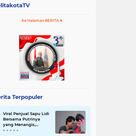
litakotaTV
Ke Halaman BERITA
rita Terpopuler
Viral Penjual Sapu Lidi
Bersama Putrinya
yang Menangis,
Tamparan Keras di
Tengah Maraknya