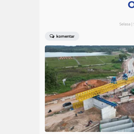
O
Selasa 
komentar