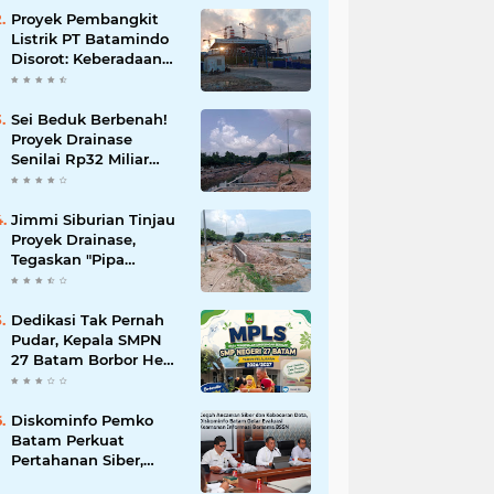
Korupsi
Proyek Pembangkit
Listrik PT Batamindo
Disorot: Keberadaan
TKA Tiongkok dan
Larangan Liputan
Wartawan Jadi
Sei Beduk Berbenah!
Perhatian
Proyek Drainase
Senilai Rp32 Miliar
Diharapkan Jadi Solusi
Permanen Atasi Banjir
Jimmi Siburian Tinjau
Proyek Drainase,
Tegaskan "Pipa
Misterius" Tak Boleh
Hambat
Pembangunan di Sei
Dedikasi Tak Pernah
Beduk
Pudar, Kepala SMPN
27 Batam Borbor Hehe
Tua Pasaribu Tuai
Apresiasi Orang Tua
Murid
Diskominfo Pemko
Batam Perkuat
Pertahanan Siber,
Satukan OPD