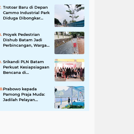
Tingkatkan Keamanan
Informasi Pemerintah
Trotoar Baru di Depan
Cammo Industrial Park
Diduga Dibongkar
demi Akses Ruko,
Pejalan Kaki Kecewa
Proyek Pedestrian
Dishub Batam Jadi
Perbincangan, Warga
Pertanyakan Urgensi
dan Efektivitas
Penggunaan APBD
Srikandi PLN Batam
Perkuat Kesiapsiagaan
Bencana di
Lingkungan
Pendidikan, Serahkan
APAR dan Rambu K3
Prabowo kepada
Pamong Praja Muda:
Jadilah Pelayan
Rakyat yang Jujur,
Disiplin, dan Bebas
Korupsi