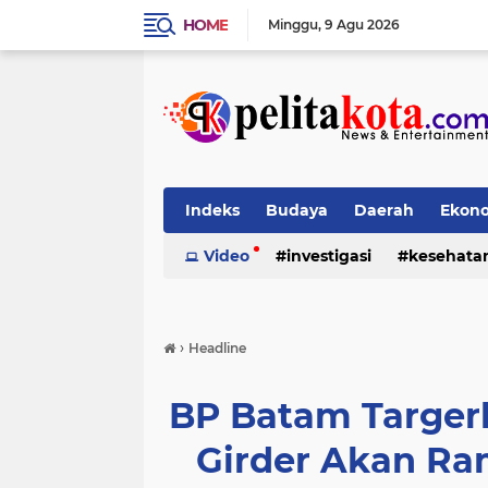
HOME
Minggu
9 Agu 2026
Indeks
Budaya
Daerah
Ekon
Pendidikan
Video
investigasi
Politik
Sosial
kesehata
›
Headline
BP Batam Targer
Girder Akan R