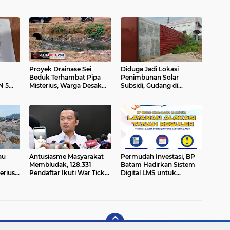
Proyek Drainase Sei
Diduga Jadi Lokasi
Beduk Terhambat Pipa
Penimbunan Solar
N 5
Misterius, Warga Desak
Subsidi, Gudang di
i
Pemerintah Buka Hasil Uji
Saguba Batam
pri
Sampel Air
Dikeluhkan Warga, APH
Diminta Bertindak
au
Antusiasme Masyarakat
Permudah Investasi, BP
Membludak, 128.331
Batam Hadirkan Sistem
erius"
Pendaftar Ikuti War Ticket
Digital LMS untuk
Upacara HUT ke-81
Layanan Alokasi Tanah
i
Kemerdekaan RI di Istana
yang Transparan