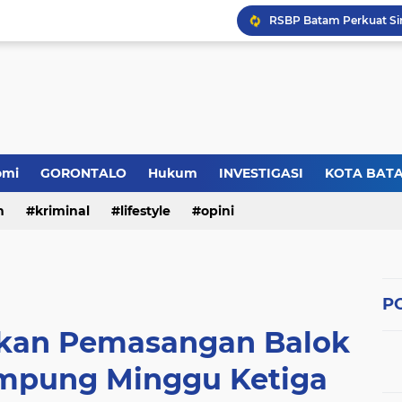
omi
GORONTALO
Hukum
INVESTIGASI
KOTA BAT
n
kriminal
lifestyle
opini
PO
kan Pemasangan Balok
ampung Minggu Ketiga