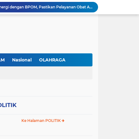
RSBP Batam Perkuat Sinergi dengan BPOM, Pastikan Pelayanan Obat Aman dan Bermutu
Jimmi Siburian Tinjau Proyek Drainase, Tegaskan "Pipa Misterius" Tak Boleh Hambat Pembangunan di Sei Beduk
Antusiasme Masyarakat Membludak, 128.331 Pendaftar Ikuti War Ticket Upacara HUT ke-81 Kemerdekaan RI di Istana
Permudah Investasi, BP Batam Hadirkan Sistem Digital LMS untuk Layanan Alokasi Tanah yang Transparan
Amsakar Achmad Lantik 311 Pejabat Pemko Batam, Tekankan Kinerja, Disiplin, dan Pelayanan Prima
Gas Elpiji Subsidi Diduga Tak Sesuai SOP, Ibu Rumah tangga Keluhkan Tabung Bersiegel Rusak
Sei Beduk Berbenah! Proyek Drainase Senilai Rp32 Miliar Diharapkan Jadi Solusi Permanen Atasi Banjir
Viral Penjual Sapu Lidi Bersama Putrinya yang Menangis, Tamparan Keras di Tengah Maraknya Korupsi
AM
Nasional
OLAHRAGA
Proyek Drainase Sei Beduk Terhambat Pipa Misterius, Warga Desak Pemerintah Buka Hasil Uji Sampel Air
Diduga Jadi Lokasi Penimbunan Solar Subsidi, Gudang di Saguba Batam Dikeluhkan Warga, APH Diminta Bertindak
LITIK
Ke Halaman POLITIK