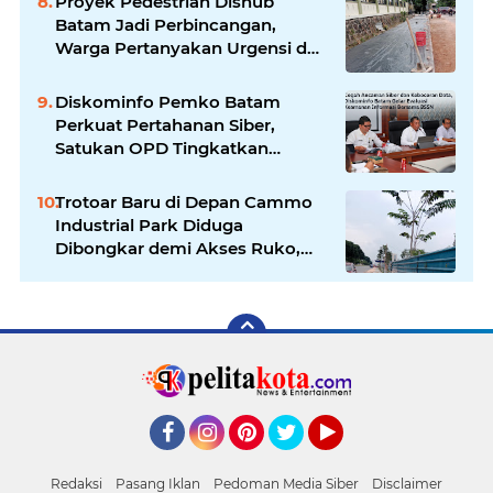
Proyek Pedestrian Dishub
Batam Jadi Perbincangan,
Warga Pertanyakan Urgensi dan
Efektivitas Penggunaan APBD
Diskominfo Pemko Batam
Perkuat Pertahanan Siber,
Satukan OPD Tingkatkan
Keamanan Informasi
Pemerintah
Trotoar Baru di Depan Cammo
Industrial Park Diduga
Dibongkar demi Akses Ruko,
Pejalan Kaki Kecewa
Facebook
Instagram
Pinterest
Twitter
YouTube
Redaksi
Pasang Iklan
Pedoman Media Siber
Disclaimer