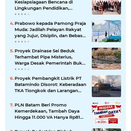
Kesiapsiagaan Bencana di
Lingkungan Pendidikan,
Serahkan APAR dan Rambu K3
Prabowo kepada Pamong Praja
Muda: Jadilah Pelayan Rakyat
yang Jujur, Disiplin, dan Bebas
Korupsi
Proyek Drainase Sei Beduk
Terhambat Pipa Misterius,
Warga Desak Pemerintah Buka
Hasil Uji Sampel Air
Proyek Pembangkit Listrik PT
Batamindo Disorot: Keberadaan
TKA Tiongkok dan Larangan
Liputan Wartawan Jadi
Perhatian
PLN Batam Beri Promo
Kemerdekaan, Tambah Daya
Hingga 11.000 VA Hanya Rp81
Ribu