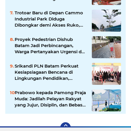
Keamanan Informasi
Pemerintah
Trotoar Baru di Depan Cammo
Industrial Park Diduga
Dibongkar demi Akses Ruko,
Pejalan Kaki Kecewa
Proyek Pedestrian Dishub
Batam Jadi Perbincangan,
Warga Pertanyakan Urgensi dan
Efektivitas Penggunaan APBD
Srikandi PLN Batam Perkuat
Kesiapsiagaan Bencana di
Lingkungan Pendidikan,
Serahkan APAR dan Rambu K3
Prabowo kepada Pamong Praja
Muda: Jadilah Pelayan Rakyat
yang Jujur, Disiplin, dan Bebas
Korupsi