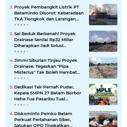
Proyek Pembangkit Listrik PT
Batamindo Disorot: Keberadaan
TKA Tiongkok dan Larangan
Liputan Wartawan Jadi
Perhatian
Sei Beduk Berbenah! Proyek
Drainase Senilai Rp32 Miliar
Diharapkan Jadi Solusi
Permanen Atasi Banjir
Jimmi Siburian Tinjau Proyek
Drainase, Tegaskan "Pipa
Misterius" Tak Boleh Hambat
Pembangunan di Sei Beduk
Dedikasi Tak Pernah Pudar,
Kepala SMPN 27 Batam Borbor
Hehe Tua Pasaribu Tuai
Apresiasi Orang Tua Murid
Diskominfo Pemko Batam
Perkuat Pertahanan Siber,
Satukan OPD Tingkatkan