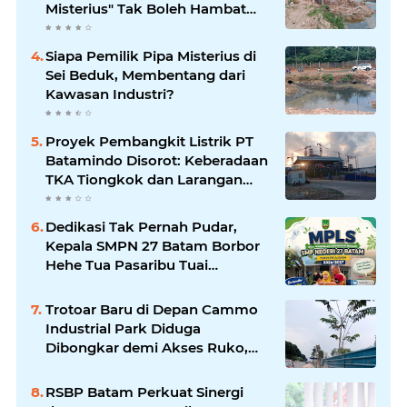
Misterius" Tak Boleh Hambat
Pembangunan di Sei Beduk
Siapa Pemilik Pipa Misterius di
Sei Beduk, Membentang dari
Kawasan Industri?
Proyek Pembangkit Listrik PT
Batamindo Disorot: Keberadaan
TKA Tiongkok dan Larangan
Liputan Wartawan Jadi
Perhatian
Dedikasi Tak Pernah Pudar,
Kepala SMPN 27 Batam Borbor
Hehe Tua Pasaribu Tuai
Apresiasi Orang Tua Murid
Trotoar Baru di Depan Cammo
Industrial Park Diduga
Dibongkar demi Akses Ruko,
Pejalan Kaki Kecewa
RSBP Batam Perkuat Sinergi