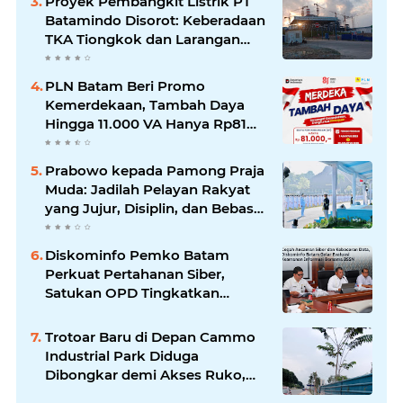
Proyek Pembangkit Listrik PT
Batamindo Disorot: Keberadaan
TKA Tiongkok dan Larangan
Liputan Wartawan Jadi
Perhatian
PLN Batam Beri Promo
Kemerdekaan, Tambah Daya
Hingga 11.000 VA Hanya Rp81
Ribu
Prabowo kepada Pamong Praja
Muda: Jadilah Pelayan Rakyat
yang Jujur, Disiplin, dan Bebas
Korupsi
Diskominfo Pemko Batam
Perkuat Pertahanan Siber,
Satukan OPD Tingkatkan
Keamanan Informasi
Pemerintah
Trotoar Baru di Depan Cammo
Industrial Park Diduga
Dibongkar demi Akses Ruko,
Pejalan Kaki Kecewa