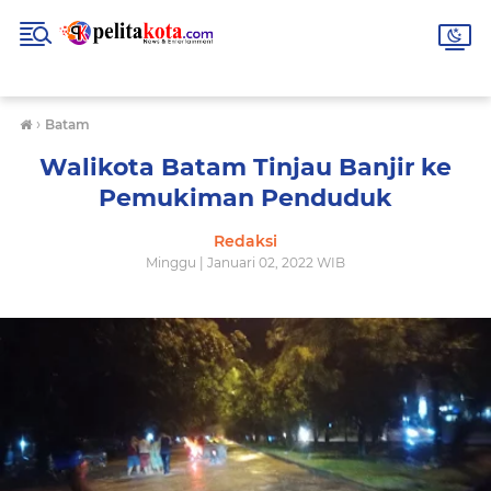
›
Batam
Walikota Batam Tinjau Banjir ke
Pemukiman Penduduk
Redaksi
Minggu | Januari 02, 2022 WIB