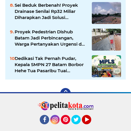
Sei Beduk Berbenah! Proyek
Drainase Senilai Rp32 Miliar
Diharapkan Jadi Solusi
Permanen Atasi Banjir
Proyek Pedestrian Dishub
Batam Jadi Perbincangan,
Warga Pertanyakan Urgensi dan
Efektivitas Penggunaan APBD
Dedikasi Tak Pernah Pudar,
Kepala SMPN 27 Batam Borbor
Hehe Tua Pasaribu Tuai
Apresiasi Orang Tua Murid
Facebook
Instagram
Pinterest
Twitter
YouTube