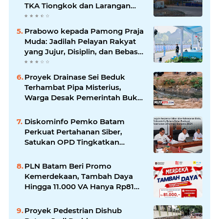
TKA Tiongkok dan Larangan
Liputan Wartawan Jadi
Perhatian
Prabowo kepada Pamong Praja
Muda: Jadilah Pelayan Rakyat
yang Jujur, Disiplin, dan Bebas
Korupsi
Proyek Drainase Sei Beduk
Terhambat Pipa Misterius,
Warga Desak Pemerintah Buka
Hasil Uji Sampel Air
Diskominfo Pemko Batam
Perkuat Pertahanan Siber,
Satukan OPD Tingkatkan
Keamanan Informasi
Pemerintah
PLN Batam Beri Promo
Kemerdekaan, Tambah Daya
Hingga 11.000 VA Hanya Rp81
Ribu
Proyek Pedestrian Dishub