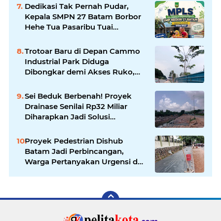
Pemerintah
Dedikasi Tak Pernah Pudar,
Kepala SMPN 27 Batam Borbor
Hehe Tua Pasaribu Tuai
Apresiasi Orang Tua Murid
Trotoar Baru di Depan Cammo
Industrial Park Diduga
Dibongkar demi Akses Ruko,
Pejalan Kaki Kecewa
Sei Beduk Berbenah! Proyek
Drainase Senilai Rp32 Miliar
Diharapkan Jadi Solusi
Permanen Atasi Banjir
Proyek Pedestrian Dishub
Batam Jadi Perbincangan,
Warga Pertanyakan Urgensi dan
Efektivitas Penggunaan APBD