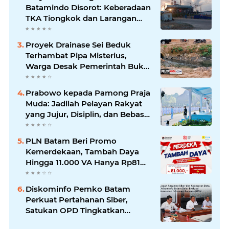
Batamindo Disorot: Keberadaan
TKA Tiongkok dan Larangan
Liputan Wartawan Jadi
Perhatian
Proyek Drainase Sei Beduk
Terhambat Pipa Misterius,
Warga Desak Pemerintah Buka
Hasil Uji Sampel Air
Prabowo kepada Pamong Praja
Muda: Jadilah Pelayan Rakyat
yang Jujur, Disiplin, dan Bebas
Korupsi
PLN Batam Beri Promo
Kemerdekaan, Tambah Daya
Hingga 11.000 VA Hanya Rp81
Ribu
Diskominfo Pemko Batam
Perkuat Pertahanan Siber,
Satukan OPD Tingkatkan
Keamanan Informasi